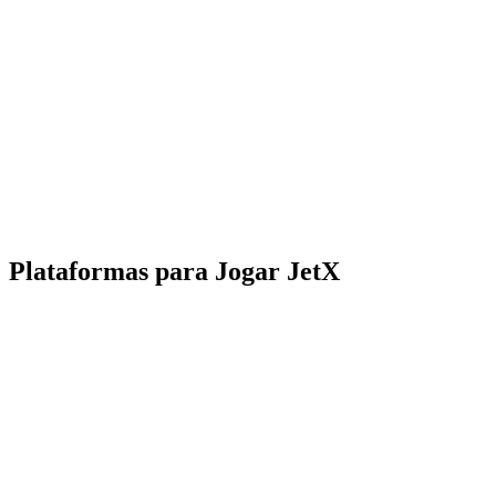
Plataformas para Jogar JetX