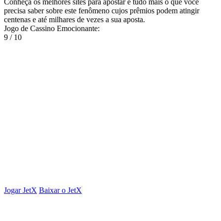
Conheça os melhores sites para apostar e tudo mais o que você
precisa saber sobre este fenômeno cujos prêmios podem atingir
centenas e até milhares de vezes a sua aposta.
Jogo de Cassino Emocionante:
9
/
10
Jogar JetX
Baixar o JetX