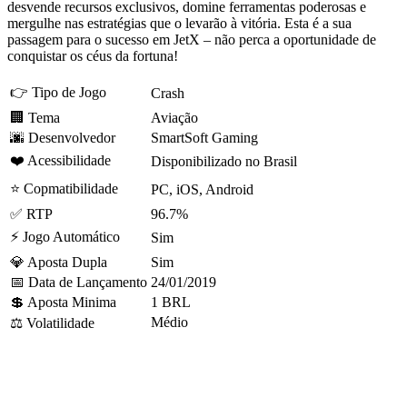
desvende recursos exclusivos, domine ferramentas poderosas e
mergulhe nas estratégias que o levarão à vitória. Esta é a sua
passagem para o sucesso em JetX – não perca a oportunidade de
conquistar os céus da fortuna!
👉 Tipo de Jogo
Crash
🏢 Tema
Aviação
🌆 Desenvolvedor
SmartSoft Gaming
❤️ Acessibilidade
Disponibilizado no Brasil
⭐ Copmatibilidade
PC, iOS, Android
✅ RTP
96.7%
⚡ Jogo Automático
Sim
💎 Aposta Dupla
Sim
📅 Data de Lançamento
24/01/2019
💲 Aposta Minima
1 BRL
Médio
⚖️ Volatilidade