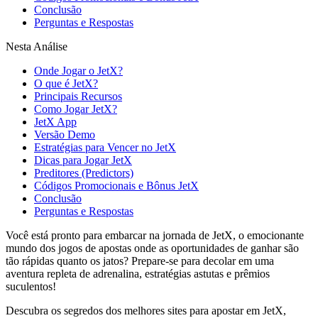
Conclusão
Perguntas e Respostas
Nesta Análise
Onde Jogar o JetX?
O que é JetX?
Principais Recursos
Como Jogar JetX?
JetX App
Versão Demo
Estratégias para Vencer no JetX
Dicas para Jogar JetX
Preditores (Predictors)
Códigos Promocionais e Bônus JetX
Conclusão
Perguntas e Respostas
Você está pronto para embarcar na jornada de JetX, o emocionante
mundo dos jogos de apostas onde as oportunidades de ganhar são
tão rápidas quanto os jatos? Prepare-se para decolar em uma
aventura repleta de adrenalina, estratégias astutas e prêmios
suculentos!
Descubra os segredos dos melhores sites para apostar em JetX,