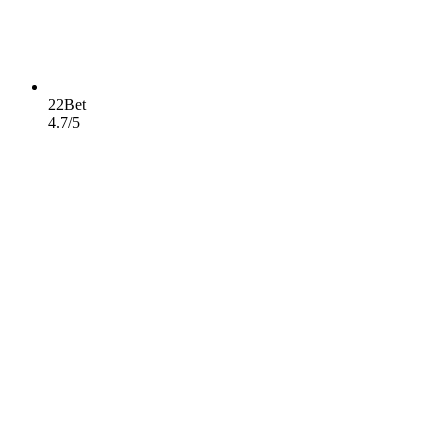
22Bet
4.7/5