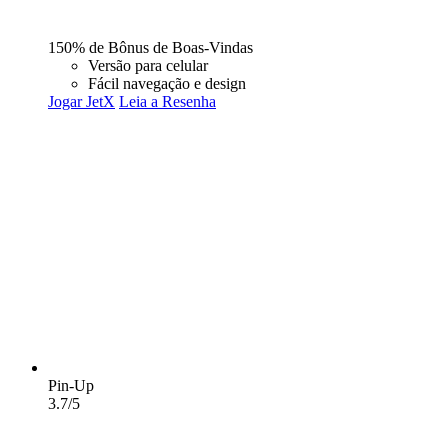
150% de Bônus de Boas-Vindas
Versão para celular
Fácil navegação e design
Jogar JetX
Leia a Resenha
Pin-Up
3.7/5