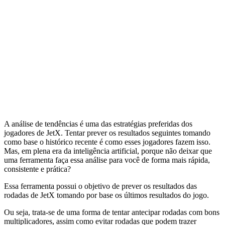
A análise de tendências é uma das estratégias preferidas dos
jogadores de JetX. Tentar prever os resultados seguintes tomando
como base o histórico recente é como esses jogadores fazem isso.
Mas, em plena era da inteligência artificial, porque não deixar que
uma ferramenta faça essa análise para você de forma mais rápida,
consistente e prática?
Essa ferramenta possui o objetivo de prever os resultados das
rodadas de JetX tomando por base os últimos resultados do jogo.
Ou seja, trata-se de uma forma de tentar antecipar rodadas com bons
multiplicadores, assim como evitar rodadas que podem trazer