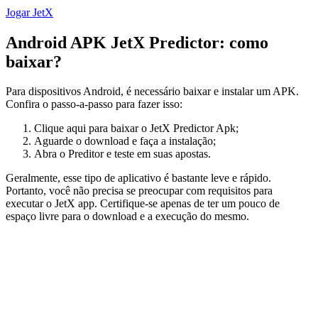
Jogar JetX
Android APK JetX Predictor: como
baixar?
Para dispositivos Android, é necessário baixar e instalar um APK.
Confira o passo-a-passo para fazer isso:
Clique aqui para baixar o JetX Predictor Apk;
Aguarde o download e faça a instalação;
Abra o Preditor e teste em suas apostas.
Geralmente, esse tipo de aplicativo é bastante leve e rápido.
Portanto, você não precisa se preocupar com requisitos para
executar o JetX app. Certifique-se apenas de ter um pouco de
espaço livre para o download e a execução do mesmo.