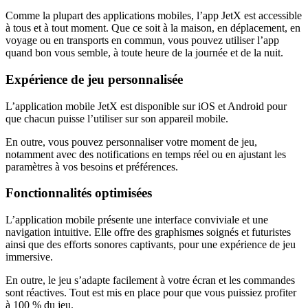
Comme la plupart des applications mobiles, l’app JetX est accessible
à tous et à tout moment. Que ce soit à la maison, en déplacement, en
voyage ou en transports en commun, vous pouvez utiliser l’app
quand bon vous semble, à toute heure de la journée et de la nuit.
Expérience de jeu personnalisée
L’application mobile JetX est disponible sur iOS et Android pour
que chacun puisse l’utiliser sur son appareil mobile.
En outre, vous pouvez personnaliser votre moment de jeu,
notamment avec des notifications en temps réel ou en ajustant les
paramètres à vos besoins et préférences.
Fonctionnalités optimisées
L’application mobile présente une interface conviviale et une
navigation intuitive. Elle offre des graphismes soignés et futuristes
ainsi que des efforts sonores captivants, pour une expérience de jeu
immersive.
En outre, le jeu s’adapte facilement à votre écran et les commandes
sont réactives. Tout est mis en place pour que vous puissiez profiter
à 100 % du jeu.