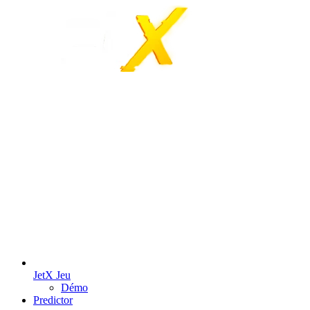
JetX Jeu
Démo
Predictor