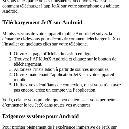
Si vous faites partie de ces utilisateurs, découvrez ci-dessous
comment télécharger l’app JetX sur votre smartphone ou tablette
Android.
Téléchargement JetX sur Android
Munissez-vous de votre appareil mobile Android et suivez la
démarche ci-dessous pour découvrir comment télécharger JetX et
l’installer en quelques clics sur votre téléphone.
Ouvrez la page officielle du casino en ligne.
Trouvez l’APK JetX Android et cliquez sur le bouton de
téléchargement.
Autorisez l’installation à partir de sources inconnues.
Ouvrez maintenant l’application JetX sur votre appareil
mobile.
Utilisez vos identifiants de connexion, ou si vous n’en avez
pas encore, créez un compte via l’application.
Voilà, cela ne vous prendra que peu de temps et vous permettra
d’emmener le jeu JetX dans toutes vos aventures.
Exigences système pour Android
Pour profiter pleinement de l’expérience immersive de JetX sur