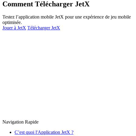
Comment Télécharger JetX
Testez l’application mobile JetX pour une expérience de jeu mobile
optimisée.
Jouer à JetX
Télécharger JetX
Navigation Rapide
C’est quoi l'Application JetX ?