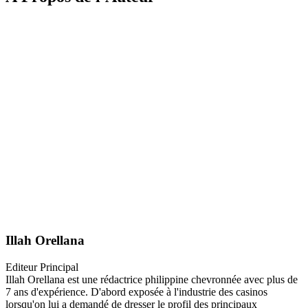
Illah Orellana
Editeur Principal
Illah Orellana est une rédactrice philippine chevronnée avec plus de
7 ans d'expérience. D'abord exposée à l'industrie des casinos
lorsqu'on lui a demandé de dresser le profil des principaux