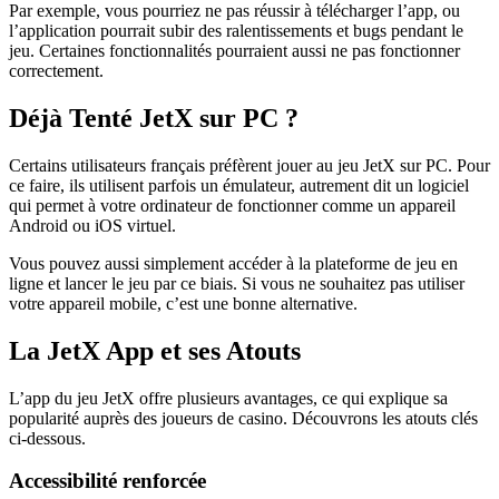
Par exemple, vous pourriez ne pas réussir à télécharger l’app, ou
l’application pourrait subir des ralentissements et bugs pendant le
jeu. Certaines fonctionnalités pourraient aussi ne pas fonctionner
correctement.
Déjà Tenté JetX sur PC ?
Certains utilisateurs français préfèrent jouer au jeu JetX sur PC. Pour
ce faire, ils utilisent parfois un émulateur, autrement dit un logiciel
qui permet à votre ordinateur de fonctionner comme un appareil
Android ou iOS virtuel.
Vous pouvez aussi simplement accéder à la plateforme de jeu en
ligne et lancer le jeu par ce biais. Si vous ne souhaitez pas utiliser
votre appareil mobile, c’est une bonne alternative.
La JetX App et ses Atouts
L’app du jeu JetX offre plusieurs avantages, ce qui explique sa
popularité auprès des joueurs de casino. Découvrons les atouts clés
ci-dessous.
Accessibilité renforcée