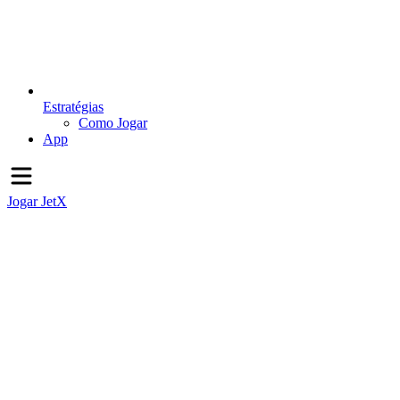
Estratégias
Como Jogar
App
Jogar JetX